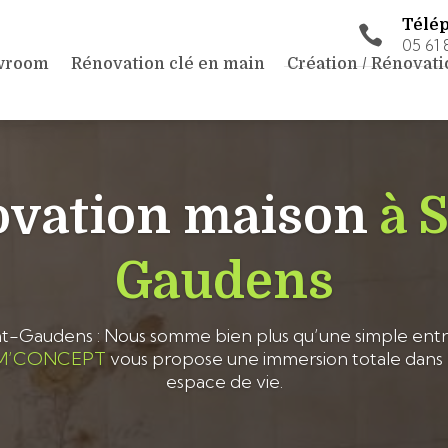
Télé

05 61 
wroom
Rénovation clé en main
Création / Rénovati
vation maison
à 
Gaudens
nt-Gaudens : Nous somme bien plus qu’une simple en
M’CONCEPT
vous propose une immersion totale dans 
espace de vie.