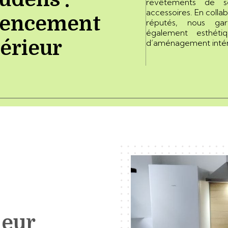
revêtements de s
accessoires. En colla
encement
réputés, nous gara
également esthéti
térieur
d’aménagement intér
ieur