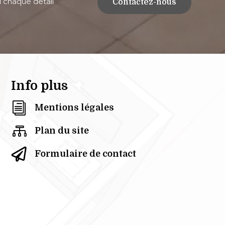
 chaque détail
Contactez-nous
Info plus
i
Mentions légales

Plan du site

Formulaire de contact
Recherches fréquentes :