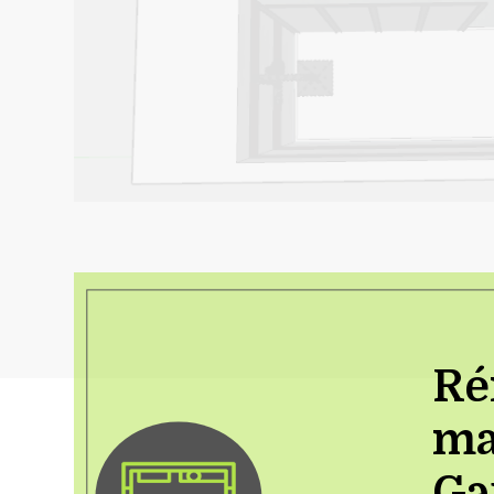
Ré
ma
Ga