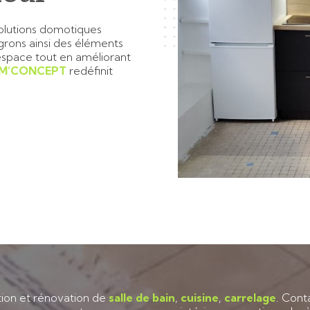
olutions domotiques
égrons ainsi des éléments
space tout en améliorant
M’CONCEPT
redéfinit
tion et rénovation de
salle de bain
,
cuisine
,
carrelage
. Cont