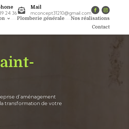
phone
Mail

89 24 36
mconcept31210@gmail.com
on
Plomberie générale
Nos réalisations
Contact
Saint-
treprise d’aménagement
la transformation de votre