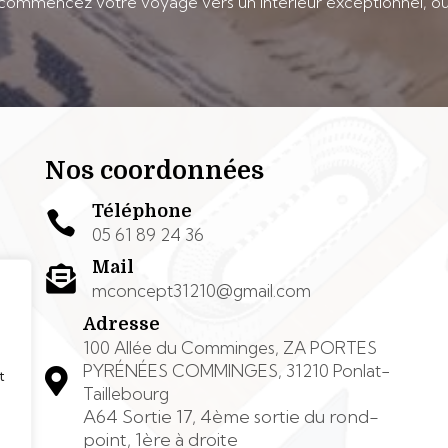
 commencez votre voyage vers un intérieur exceptionnel, où
Nos coordonnées
Téléphone

05 61 89 24 36
Mail

mconcept31210@gmail.com
Adresse
100 Allée du Comminges, ZA PORTES
PYRÉNÉES COMMINGES, 31210 Ponlat-

t
Taillebourg
A64 Sortie 17, 4ème sortie du rond-
point, 1ère à droite