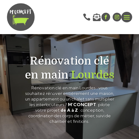


Rénovation clé
en main
Lourdes
Rénovation clé en main Lourdes : vous
souhaitez rénover entièrement une
maison,
un appartement ou un chalet sans multiplier
les interlocuteurs ?
M’CONCEPT
pilote
votre projet
de A à Z
: conception,
coordination des corps de métier, suivi de
chantier et finitions.