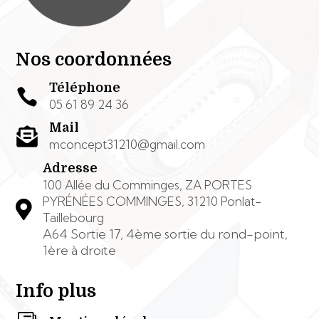
Nos coordonnées
Téléphone

05 61 89 24 36
Mail

mconcept31210@gmail.com
Adresse
100 Allée du Comminges, ZA PORTES
PYRÉNÉES COMMINGES, 31210 Ponlat-

Taillebourg
A64 Sortie 17, 4ème sortie du rond-point,
1ère à droite
Info plus