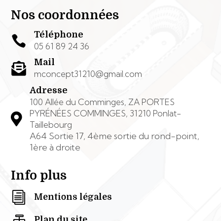
Nos coordonnées
Téléphone

05 61 89 24 36
Mail

mconcept31210@gmail.com
Adresse
100 Allée du Comminges, ZA PORTES
PYRÉNÉES COMMINGES, 31210 Ponlat-

Taillebourg
A64 Sortie 17, 4ème sortie du rond-point,
1ère à droite
Info plus
i
Mentions légales

Plan du site