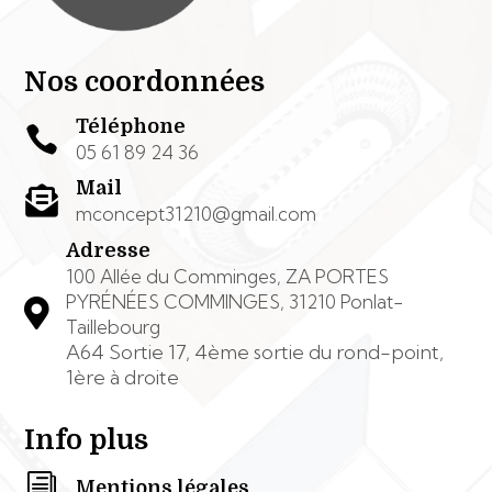
Nos coordonnées
Téléphone

05 61 89 24 36
Mail

mconcept31210@gmail.com
Adresse
100 Allée du Comminges, ZA PORTES
PYRÉNÉES COMMINGES, 31210 Ponlat-

Taillebourg
A64 Sortie 17, 4ème sortie du rond-point,
1ère à droite
Info plus
i
Mentions légales